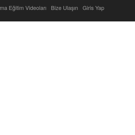
ma Eğitim Videoları
Bize Ulaşın
Giris Yap